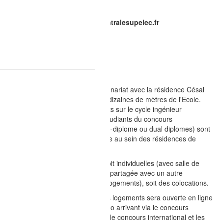
Contact école : logement@centralesupelec.fr
Résidences Césal
CentraleSupélec a noué un partenariat avec la résidence Césal
(www.cesal.fr), situé à quelques dizaines de mètres de l'Ecole.
Ainsi, les étudiants primo arrivants sur le cycle ingénieur
(étudiants du concours CPGE, étudiants du concours
universitaire, étudiants en double-diplome ou dual diplomes) sont
prioritaires pour obtenir une place au sein des résidences de
Césal.
Les chambres proposées sont soit individuelles (avec salle de
bain individuelle ou salle de bain partagée avec un autre
locataire, selon la typologie des logements), soit des colocations.
La plateforme de réservation des logements sera ouverte en ligne
par Césal pour les étudiants primo arrivant via le concours
universitaire, le concours CPGE, le concours international et les