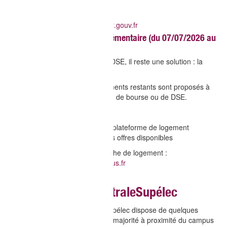
? Lien officiel pour faire un DSE :
https://www.messervices.etudiant.gouv.fr
3. Sans DSE : la phase complémentaire (du 07/07/2026 au
29/010/2026)
Si vous n’avez pas constitué de DSE, il reste une solution : la
phase complémentaire.
À partir de début juillet, les logements restants sont proposés à
tous les étudiants, sans condition de bourse ou de DSE.
? Pour candidater :
Consultez régulièrement la plateforme de logement
Postulez directement sur les offres disponibles
? Plateforme officielle de recherche de logement :
https://trouverunlogement.lescrous.fr
Réservation via CentraleSupélec
A partir de juin 2026, CentraleSupélec dispose de quelques
chambres à attribuer, situées en majorité à proximité du campus