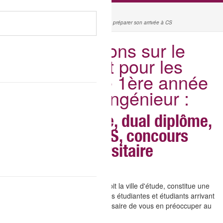
MYRENTRÉE
l'accès aux informations pour bien préparer son arrivée à CS
Informations sur le
logement pour les
étudiants de 1ère année
du cycle Ingénieur :
double diplôme, dual diplôme,
concours CS, concours
universitaire
Le logement étudiant, quelque soit la ville d'étude, constitue une
problématique récurrente pour les étudiantes et étudiants arrivant
sur un campus. Il est donc nécessaire de vous en préoccuper au
plus vite.