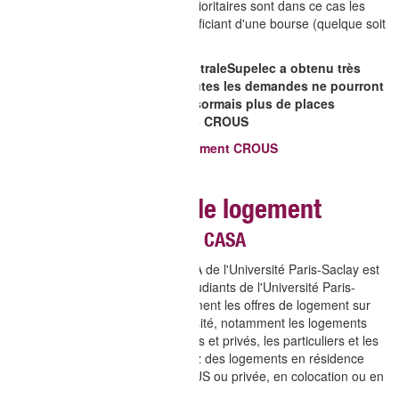
de Paris-Saclay. Les étudiants prioritaires sont dans ce cas les
étudiants internationaux ou bénéficiant d'une bourse (quelque soit
le type de bourse).
ATTENTION ! Cette année, CentraleSupelec a obtenu très
peu de logements CROUS. Toutes les demandes ne pourront
pas être satisfaites. Il n'y a désormais plus de places
disponibles sur les résidences CROUS
Déposer une demande de logement CROUS
Autres solutions de logement
Plateforme de logement CASA
La plateforme de logement CASA de l'Université Paris-Saclay est
dédiée aux étudiants et futurs étudiants de l'Université Paris-
Saclay. CASA recense régulièrement les offres de logement sur
les différents campus de l'université, notamment les logements
proposés par les bailleurs publics et privés, les particuliers et les
organismes HLM. Vous trouverez des logements en résidence
universitaire, en résidence CROUS ou privée, en colocation ou en
échange de services.