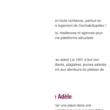
Consulter le site de
CASA.
Plateforme Studapart
Logez-vous en quelques clics et en toute confiance, partout en
France avec Studapart, partenaire logement de CentraleSupélec !
Studapart centralise loueurs privés, résidences et agences pour
vous faciliter les démarches sur une plateforme sécurisée.
Consulter le site Studapart
Heberjeunes
Héberjeunes est une association au statut Loi 1901 à but non
lucratif. Heberjeunes aide les étudiants, stagiaires, jeunes salariés
et doctorants à trouver un logement aux alentours du plateau de
Saclay.
Consulter le site Heberjeunes
Moteur de recherche Adèle
Cet outil vous permet de rechercher une place dans une