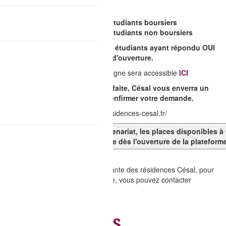
dual diplôme :
Le 5 août à 12h pour les étudiants boursiers
Le 5 août à 19h pour les étudiants non boursiers
Un mail sera envoyé à tous les étudiants ayant répondu OUI
DEF pour leur préciser la date d'ouverture.
La procédure de réservation en ligne sera accessible
ICI
Une fois votre pré-reservation faite, Césal vous enverra un
mail et vous aurez 48H pour confirmer votre demande.
Site Web cesal : https://saclay.residences-cesal.fr/
ATTENTION malgré notre partenariat, les places disponibles à C
promotion - Alors réservez vite dès l'ouverture de la plateform
CentraleSupélec étant indépendante des résidences Césal, pour
toute information complémentaire, vous pouvez contacter
gestion@cesal.fr.