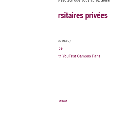
résidence étudiantes privée sur le secteur que vous aurez défini
Adele.org
Résidences universitaires privées
sur le campus
Sweetly Saclay/Gif-sur-Yvette
(Nouveau)
SERGIC Twenty Campus residence
Résidence étudiante
et Jeune Actif YouFirst Campus Paris
Palaiseau
Résidence ECLA
Residence Athena
KLEY residences
ARPEJ residence Edgar Faure
ARPEJ Alexandre Manceau residence