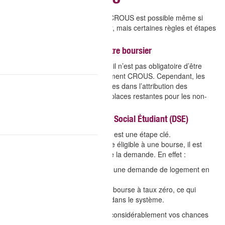
Résidences CROUS
Obtenir un logement auprès du
CROUS
est possible même si
vous n’êtes pas étudiant boursier, mais certaines règles et étapes
sont à bien comprendre.
1. Le logement CROUS sans être boursier
Contrairement à une idée reçue, il n’est pas obligatoire d’être
boursier pour accéder à un logement CROUS. Cependant, les
étudiants boursiers sont prioritaires dans l’attribution des
logements. Cela signifie que les places restantes pour les non-
boursiers sont limitées.
2. Le rôle essentiel du Dossier Social Étudiant (DSE)
Le
Dossier Social Étudiant
(DSE) est une étape clé.
Même si vous ne pensez pas être éligible à une bourse, il est
fortement recommandé d’en faire la demande. En effet :
Le DSE permet de formuler une demande de logement en
phase principale.
Il est possible d’obtenir une bourse à taux zéro, ce qui
permet quand même d’entrer dans le système.
? Faire un DSE augmente donc considérablement vos chances
d’obtenir un logement.